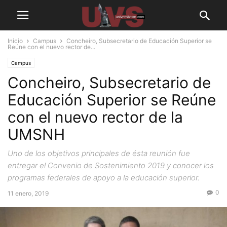
Inicio
Campus
Concheiro, Subsecretario de Educación Superior se
Reúne con el nuevo rector de...
Campus
Concheiro, Subsecretario de
Educación Superior se Reúne
con el nuevo rector de la
UMSNH
Uno de los objetivos principales de ésta reunión fue
entregar el Convenio de Sostenimiento 2019 y conocer los
programas federales de apoyo a la educación superior.
0
11 enero, 2019