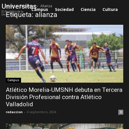
Universitas
Inicio
Etiquetas
Alianza
Campus
Sociedad
Ciencia
Cultura
S
El Periódico de la
Etiqueta: alianza
Universidad
Campus
Atlético Morelia-UMSNH debuta en Tercera
División Profesional contra Atlético
Valladolid
redaccion
-
4 septiembre, 2024
0