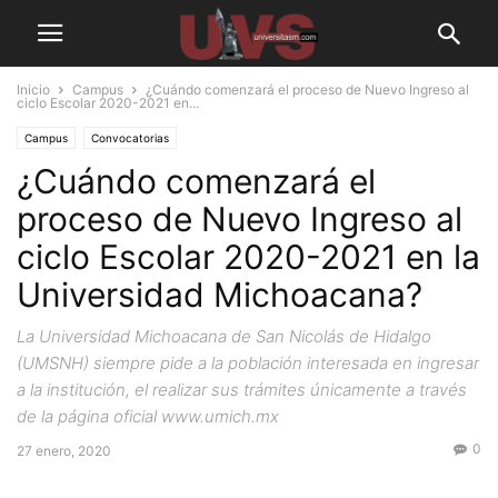
Inicio
Campus
¿Cuándo comenzará el proceso de Nuevo Ingreso al
ciclo Escolar 2020-2021 en...
Campus
Convocatorias
¿Cuándo comenzará el
proceso de Nuevo Ingreso al
ciclo Escolar 2020-2021 en la
Universidad Michoacana?
La Universidad Michoacana de San Nicolás de Hidalgo
(UMSNH) siempre pide a la población interesada en ingresar
a la institución, el realizar sus trámites únicamente a través
de la página oficial www.umich.mx
0
27 enero, 2020