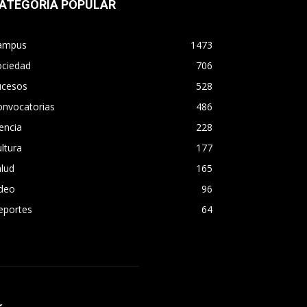
ATEGORÍA POPULAR
ampus
1473
ociedad
706
ucesos
528
onvocatorias
486
encia
228
ltura
177
lud
165
ideo
96
eportes
64