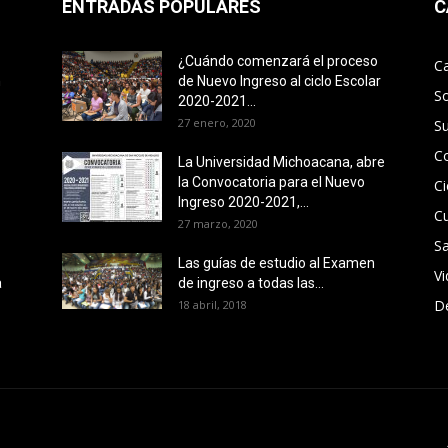
ENTRADAS POPULARES
C
¿Cuándo comenzará el proceso
C
n
de Nuevo Ingreso al ciclo Escolar
S
2020-2021...
27 enero, 2020
S
C
La Universidad Michoacana, abre
la Convocatoria para el Nuevo
Ci
Ingreso 2020-2021,...
Cu
27 marzo, 2020
Sa
Las guías de estudio al Examen
V
a
de ingreso a todas las...
D
18 abril, 2018