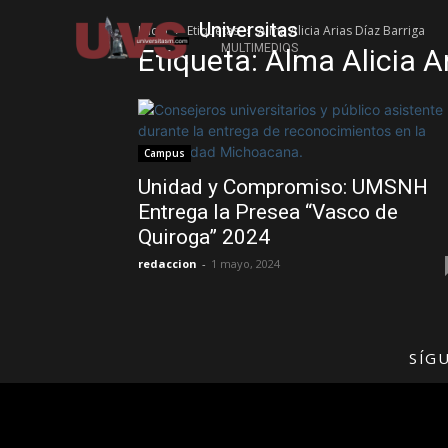
Universitas
Inicio
Etiquetas
Alma Alicia Arias Díaz Barriga
MULTIMEDIOS
Etiqueta: Alma Alicia A
Campus
Unidad y Compromiso: UMSNH
Entrega la Presea “Vasco de
Quiroga” 2024
redaccion
-
1 mayo, 2024
SÍG