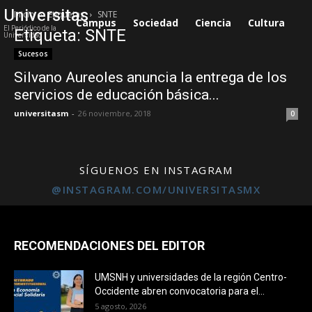
Universitas
Inicio
Etiquetas
SNTE
Campus
Sociedad
Ciencia
Cultura
S
El Periódico de la
Etiqueta: SNTE
Universidad
Sucesos
Silvano Aureoles anuncia la entrega de los
servicios de educación básica...
universitasm
-
26 noviembre, 2018
0
SÍGUENOS EN INSTAGRAM
@INSTAGRAM.COM/UNIVERSITASMX
RECOMENDACIONES DEL EDITOR
UMSNH y universidades de la región Centro-
Occidente abren convocatoria para el...
5 agosto, 2026