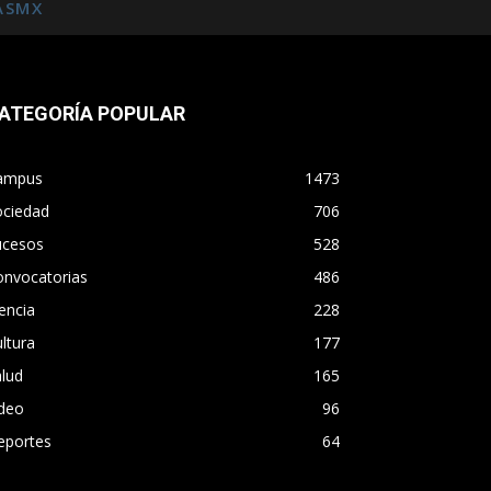
ASMX
ATEGORÍA POPULAR
ampus
1473
ociedad
706
ucesos
528
onvocatorias
486
encia
228
ltura
177
lud
165
ideo
96
eportes
64