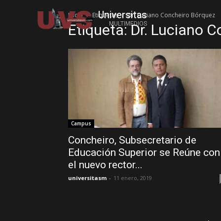
Universitas
Inicio
Etiquetas
Dr. Luciano Concheiro Bórquez
MULTIMEDIOS
Etiqueta: Dr. Luciano 
Campus
Concheiro, Subsecretario de
Educación Superior se Reúne con
el nuevo rector...
universitasm
-
11 enero, 2019