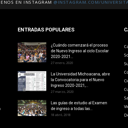
UENOS EN INSTAGRAM
@INSTAGRAM.COM/UNIVERSIT
ENTRADAS POPULARES
C
¿Cuándo comenzará el proceso
C
n
de Nuevo Ingreso al ciclo Escolar
S
2020-2021...
27 enero, 2020
S
C
La Universidad Michoacana, abre
la Convocatoria para el Nuevo
Ci
Ingreso 2020-2021,...
Cu
27 marzo, 2020
Sa
Las guías de estudio al Examen
V
a
de ingreso a todas las...
D
18 abril, 2018