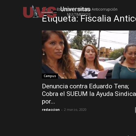
Universitas
Inicio
Etiquetas
Fiscalia Anticorrupción
MULTIMEDIOS
Etiqueta: Fiscalia Anti
Campus
Denuncia contra Eduardo Tena;
Cobra el SUEUM la Ayuda Sindica
por...
redaccion
-
2 marzo, 2020