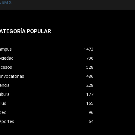
ASMX
ATEGORÍA POPULAR
ampus
1473
ociedad
706
ucesos
528
onvocatorias
486
encia
228
ltura
177
lud
165
ideo
96
eportes
64