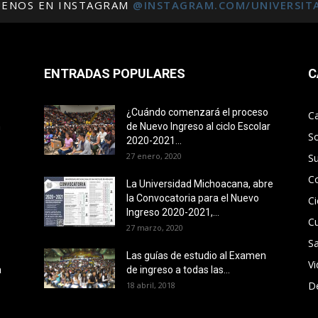
UENOS EN INSTAGRAM
@INSTAGRAM.COM/UNIVERSIT
ENTRADAS POPULARES
C
¿Cuándo comenzará el proceso
C
n
de Nuevo Ingreso al ciclo Escolar
S
2020-2021...
27 enero, 2020
S
C
La Universidad Michoacana, abre
la Convocatoria para el Nuevo
Ci
Ingreso 2020-2021,...
Cu
27 marzo, 2020
Sa
Las guías de estudio al Examen
V
a
de ingreso a todas las...
D
18 abril, 2018