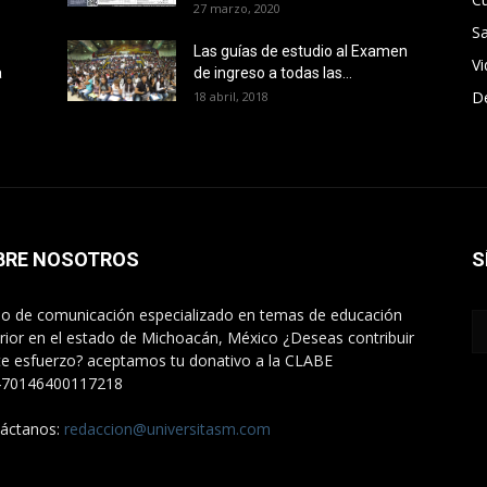
27 marzo, 2020
Sa
Las guías de estudio al Examen
V
a
de ingreso a todas las...
D
18 abril, 2018
BRE NOSOTROS
S
o de comunicación especializado en temas de educación
rior en el estado de Michoacán, México ¿Deseas contribuir
te esfuerzo? aceptamos tu donativo a la CLABE
470146400117218
áctanos:
redaccion@universitasm.com