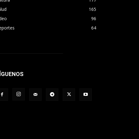
lud
165
ideo
96
eportes
64
ÍGUENOS