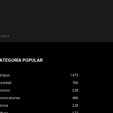
ASMX
ATEGORÍA POPULAR
ampus
1473
ociedad
706
ucesos
528
onvocatorias
486
encia
228
ltura
177