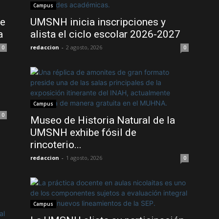
Campus
de
UMSNH inicia inscripciones y
a
alista el ciclo escolar 2026-2027
redaccion
-
2 agosto, 2026
0
0
Campus
0
Museo de Historia Natural de la
UMSNH exhibe fósil de
rincoterio...
redaccion
-
1 agosto, 2026
0
Campus