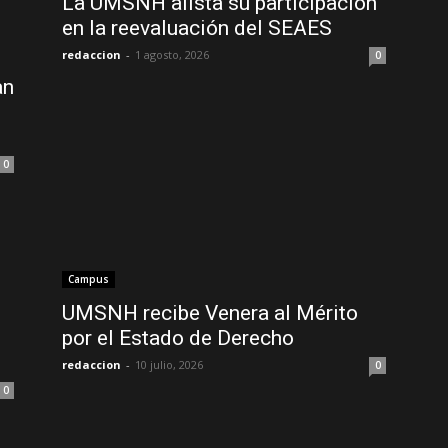
La UMSNH alista su participación
en la reevaluación del SEAES
redaccion
-
1 agosto, 2026
0
an
0
Campus
UMSNH recibe Venera al Mérito
por el Estado de Derecho
redaccion
-
10 julio, 2026
0
0