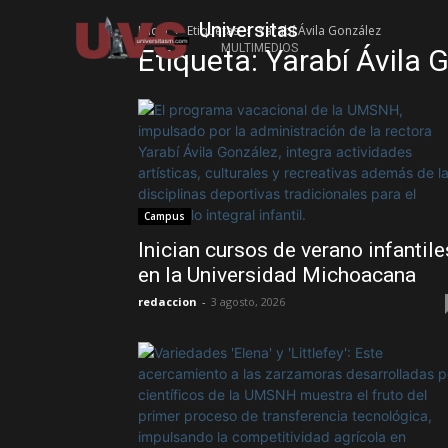
Universitas
Inicio
Etiquetas
Yarabí Ávila González
MULTIMEDIOS
Etiqueta: Yarabí Ávila 
Campus
Inician cursos de verano infantile
en la Universidad Michoacana
redaccion
-
3 agosto, 2026