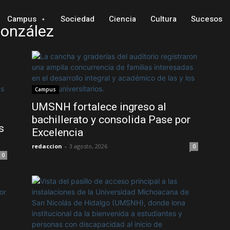
Campus
Sociedad
Ciencia
Cultura
Sucesos
González
Campus
UMSNH fortalece ingreso al
bachillerato y consolida Pase por
s
Excelencia
redaccion
-
3 agosto, 2026
0
0