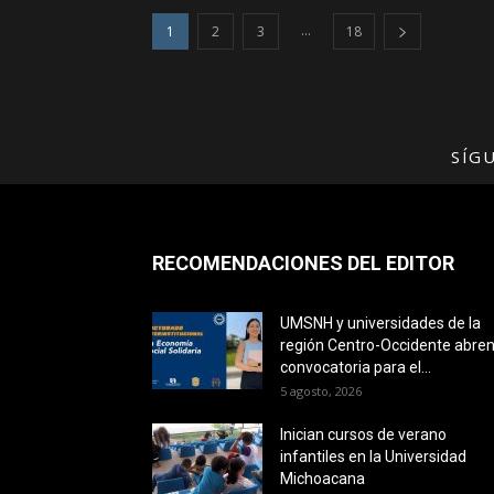
...
1
2
3
18
SÍG
RECOMENDACIONES DEL EDITOR
UMSNH y universidades de la
región Centro-Occidente abre
convocatoria para el...
5 agosto, 2026
Inician cursos de verano
infantiles en la Universidad
Michoacana