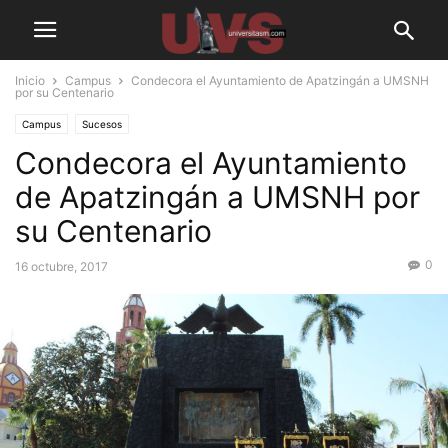
Inicio
Campus
Condecora el Ayuntamiento de Apatzingán a UMSNH
por su Centenario
Campus
Sucesos
Condecora el Ayuntamiento
de Apatzingán a UMSNH por
su Centenario
0
16 octubre, 2017