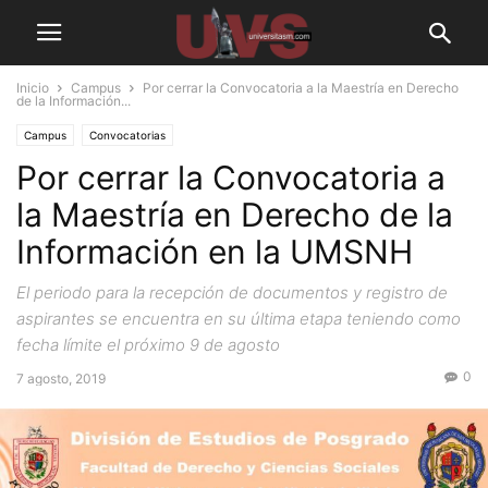
Inicio
Campus
Por cerrar la Convocatoria a la Maestría en Derecho
de la Información...
Campus
Convocatorias
Por cerrar la Convocatoria a
la Maestría en Derecho de la
Información en la UMSNH
El periodo para la recepción de documentos y registro de
aspirantes se encuentra en su última etapa teniendo como
fecha límite el próximo 9 de agosto
0
7 agosto, 2019