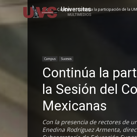
Universitas
Inicio
Campus
Continúa la participación de la UM
MULTIMEDIOS
Campus
Sucesos
Continúa la par
la Sesión del C
Mexicanas
Con la presencia de rectores de u
Enedina Rodríguez Armenta, direct