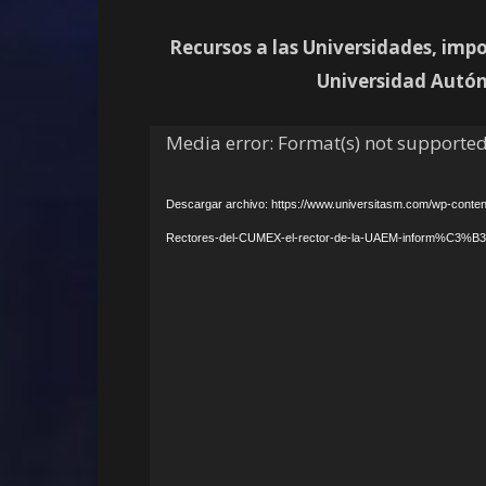
Recursos a las Universidades, impo
Universidad Autó
Reproductor
Media error: Format(s) not supported
de
vídeo
Descargar archivo: https://www.universitasm.com/wp-conte
Rectores-del-CUMEX-el-rector-de-la-UAEM-inform%C3%B