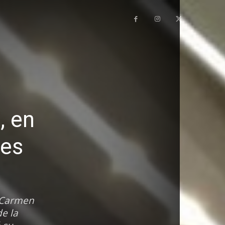
, en
des
e Carmen
e la