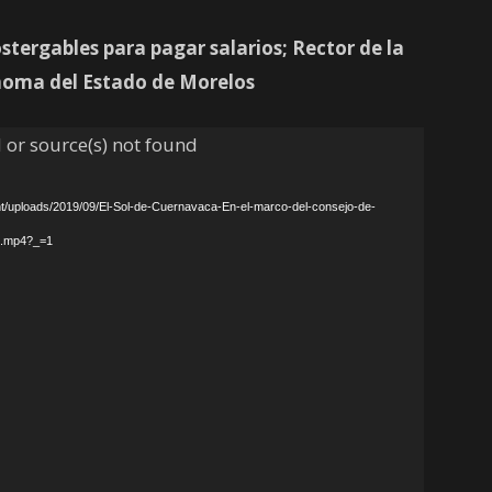
stergables para pagar salarios; Rector de la
noma del Estado de Morelos
 or source(s) not found
nt/uploads/2019/09/El-Sol-de-Cuernavaca-En-el-marco-del-consejo-de-
3.mp4?_=1