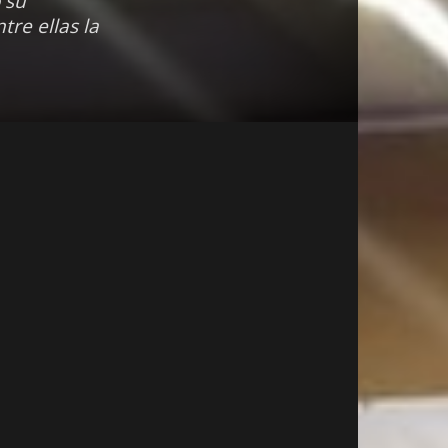
 su
re ellas la