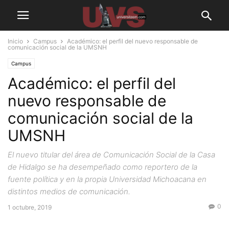
Inicio
Campus
Académico: el perfil del nuevo responsable de
comunicación social de la UMSNH
Campus
Académico: el perfil del
nuevo responsable de
comunicación social de la
UMSNH
El nuevo titular del área de Comunicación Social de la Casa
de Hidalgo se ha desempeñado como reportero de la
fuente política y en la propia Universidad Michoacana en
distintos medios de comunicación.
0
1 octubre, 2019