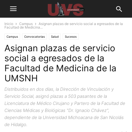
Inicio
Campus
Asignan plazas de servicio social a egresados de la
Facultad de Medicina...
Campus
Convocatorias
Salud
Sucesos
Asignan plazas de servicio
social a egresados de la
Facultad de Medicina de la
UMSNH
Distribuidos en dos días, la Dirección de Vinculación y
Servicio Social, asignó plazas a 503 pasantes de la
Licenciatura de Médico Cirujano y Partero de la Facultad de
Ciencias Médicas y Biológicas "Dr. Ignacio Chávez",
dependiente de la Universidad Michoacana de San Nicolás
de Hidalgo.