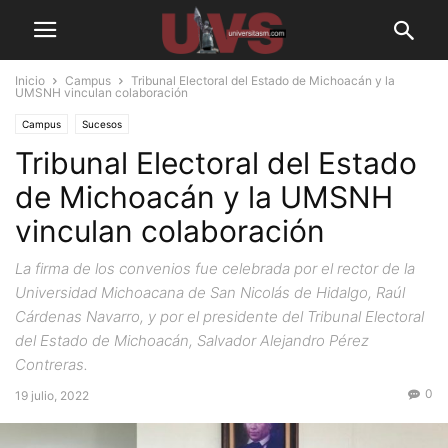
Inicio
Campus
Tribunal Electoral del Estado de Michoacán y la
UMSNH vinculan colaboración
Campus
Sucesos
Tribunal Electoral del Estado
de Michoacán y la UMSNH
vinculan colaboración
La firma de los convenios fue celebrada por el rector de la
Universidad Michoacana de San Nicolás de Hidalgo, Raúl
Cárdenas Navarro, y por el presidente del Tribunal Electoral
del Estado de Michoacán, Salvador Alejandro Pérez
Contreras.
0
19 julio, 2022