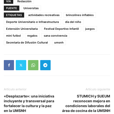
VIA
Redacción
FUENTE
Universitas
ETIQUETAS
actividades recreativas
brincolines inflables
Deporte Universitario e Infraestructura
día del niño
Extensión Universitaria
Festival Deportivo Infantil
juegos
mini futbol
regalos
sana convivencia
Secretaría de Difusión Cultural
umsnh
Artículo anterior
Artículo siguiente
«Desplazarte»: una iniciativa
STUMICH y SUEUM
incluyente y transversal para
reconocen mejora en
fortalecer la cultura y la paz
condiciones laborales del
en la UMSNH
área de cocina de la UMSNH