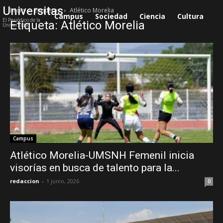
Universitas
Inicio
Etiquetas
Atlético Morelia
Campus
Sociedad
Ciencia
Cultura
S
El Periódico de la
Etiqueta: Atlético Morelia
Universidad
Campus
Atlético Morelia-UMSNH Femenil inicia
visorías en busca de talento para la...
redaccion
-
1 junio, 2026
0