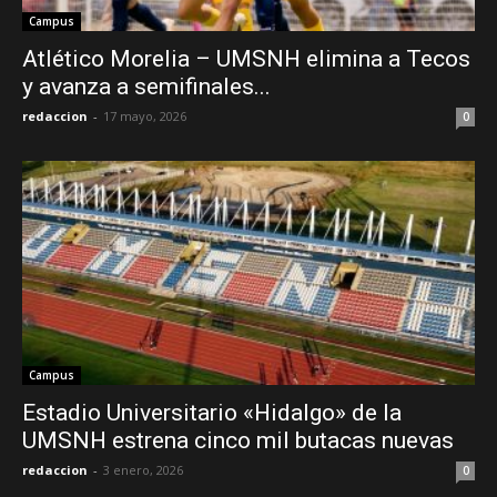
Campus
Atlético Morelia – UMSNH elimina a Tecos
y avanza a semifinales...
redaccion
-
17 mayo, 2026
0
Campus
Estadio Universitario «Hidalgo» de la
UMSNH estrena cinco mil butacas nuevas
redaccion
-
3 enero, 2026
0