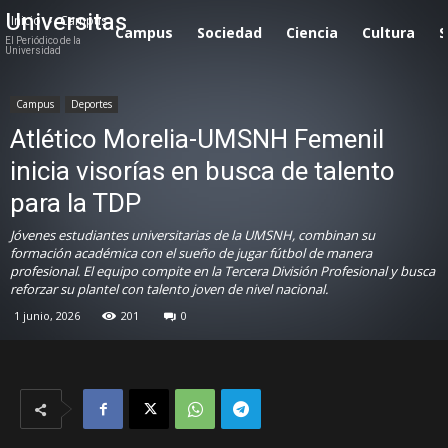
Universitas
Inicio
Campus
Campus
Sociedad
Ciencia
Cultura
S
El Periódico de la
Universidad
Campus
Deportes
Atlético Morelia-UMSNH Femenil
inicia visorías en busca de talento
para la TDP
Jóvenes estudiantes universitarias de la UMSNH, combinan su
formación académica con el sueño de jugar fútbol de manera
profesional. El equipo compite en la Tercera División Profesional y busca
reforzar su plantel con talento joven de nivel nacional.
1 junio, 2026
201
0