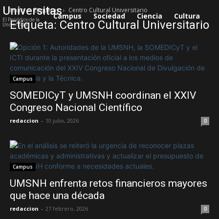
Universitas
Inicio
Etiquetas
Centro Cultural Universitario
Campus
Sociedad
Ciencia
Cultura
S
El Periódico de la
Etiqueta: Centro Cultural Universitario
Universidad
Campus
SOMEDICyT y UMSNH coordinan el XXIV
Congreso Nacional Científico
redaccion
-
10 julio, 2026
0
Campus
UMSNH enfrenta retos financieros mayores
que hace una década
redaccion
-
27 febrero, 2026
0