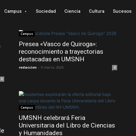
Campus
Sociedad
Ciencia
Cultura
Sucesos
Campus
Presea «Vasco de Quiroga»:
reconocimiento a trayectorias
destacadas en UMSNH
redaccion
-
9 marzo, 2026
0
0
Campus
UMSNH celebrará Feria
Universitaria del Libro de Ciencias
de
y Humanidades