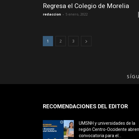
Regresa el Colegio de Morelia
redaccion
-
5 enero, 2022
1
2
3
SÍG
RECOMENDACIONES DEL EDITOR
UMSNH y universidades de la
región Centro-Occidente abre
convocatoria para el...