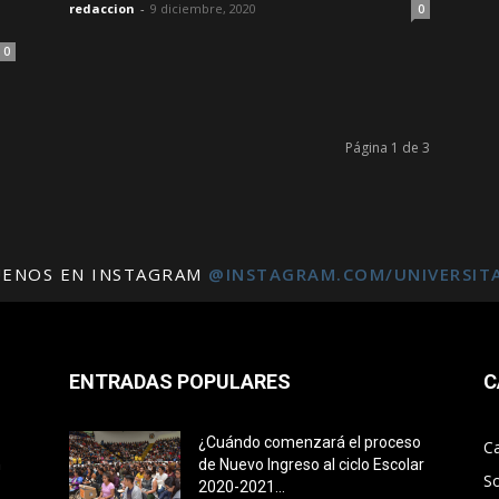
redaccion
-
9 diciembre, 2020
0
0
Página 1 de 3
UENOS EN INSTAGRAM
@INSTAGRAM.COM/UNIVERSIT
ENTRADAS POPULARES
C
¿Cuándo comenzará el proceso
C
n
de Nuevo Ingreso al ciclo Escolar
S
2020-2021...