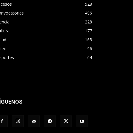
ucesos
528
onvocatorias
486
encia
228
ltura
177
lud
165
ideo
96
eportes
64
ÍGUENOS