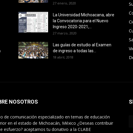
27 enero, 2020
S
C
La Universidad Michoacana, abre
la Convocatoria para el Nuevo
Ci
Ingreso 2020-2021,...
Cu
27 marzo, 2020
Sa
Las guías de estudio al Examen
V
a
de ingreso a todas las...
D
18 abril, 2018
BRE NOSOTROS
S
o de comunicación especializado en temas de educación
rior en el estado de Michoacán, México ¿Deseas contribuir
te esfuerzo? aceptamos tu donativo a la CLABE