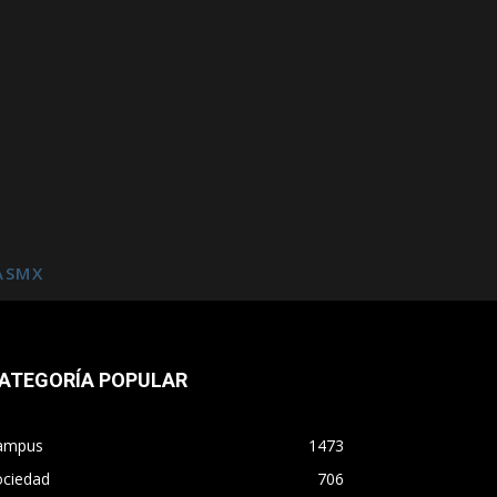
ASMX
ATEGORÍA POPULAR
ampus
1473
ociedad
706