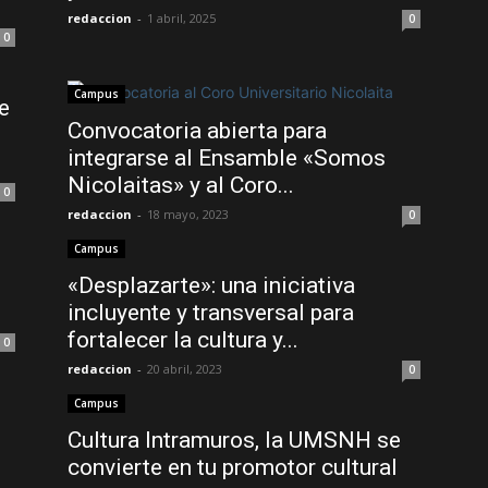
redaccion
-
1 abril, 2025
0
0
Campus
e
Convocatoria abierta para
integrarse al Ensamble «Somos
Nicolaitas» y al Coro...
0
redaccion
-
18 mayo, 2023
0
Campus
«Desplazarte»: una iniciativa
incluyente y transversal para
fortalecer la cultura y...
0
redaccion
-
20 abril, 2023
0
Campus
Cultura Intramuros, la UMSNH se
convierte en tu promotor cultural