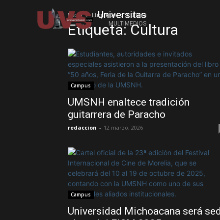
Universitas
Inicio
Etiquetas
Cultura
MULTIMEDIOS
Etiqueta: Cultura
Campus
UMSNH enaltece tradición
guitarrera de Paracho
redaccion
-
12 marzo, 2026
Campus
Universidad Michoacana será se