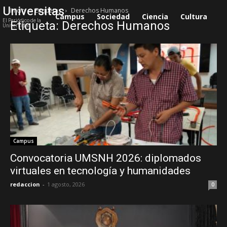
Universitas
Inicio
Etiquetas
Derechos Humanos
Campus
Sociedad
Ciencia
Cultura
S
El Periódico de la
Etiqueta: Derechos Humanos
Universidad
Campus
Convocatoria UMSNH 2026: diplomados
virtuales en tecnología y humanidades
redaccion
-
1 agosto, 2026
0