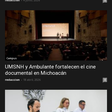
redaccion
-
4 junio, 2026
0
Campus
UMSNH y Ambulante fortalecen el cine
documental en Michoacán
redaccion
-
18 abril, 2026
0