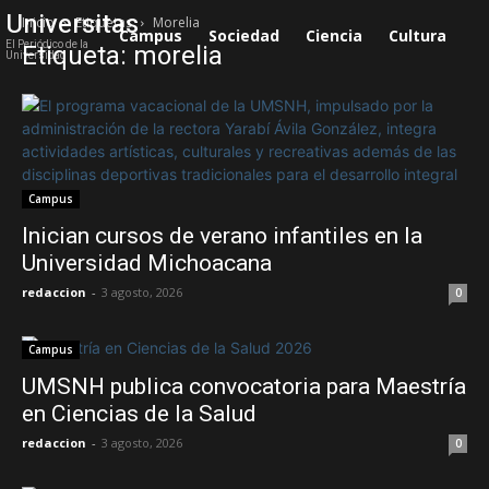
Universitas
Inicio
Etiquetas
Morelia
Campus
Sociedad
Ciencia
Cultura
S
El Periódico de la
Etiqueta: morelia
Universidad
Campus
Inician cursos de verano infantiles en la
Universidad Michoacana
redaccion
-
3 agosto, 2026
0
Campus
UMSNH publica convocatoria para Maestría
en Ciencias de la Salud
redaccion
-
3 agosto, 2026
0