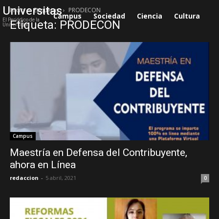
Universitas
Inicio
Etiquetas
PRODECON
Campus
Sociedad
Ciencia
Cultura
S
El Periódico de la
Etiqueta: PRODECON
Universidad
Campus
Maestría en Defensa del Contribuyente,
ahora en Línea
redaccion
-
5 abril, 2021
0