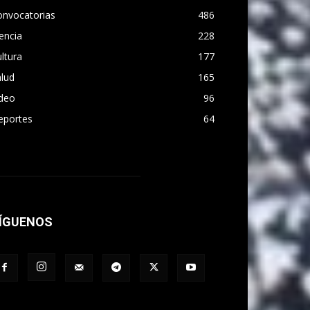
onvocatorias
486
encia
228
ltura
177
lud
165
ideo
96
eportes
64
ÍGUENOS