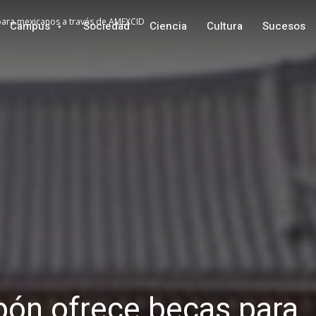
para mexicanos a través de AMEXCID
Campus
Sociedad
Ciencia
Cultura
Sucesos
pón ofrece becas para