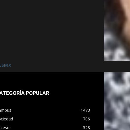
ASMX
ATEGORÍA POPULAR
ampus
1473
ociedad
706
ucesos
528