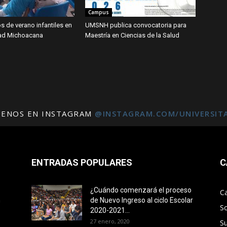
Campus
os de verano infantiles en
UMSNH publica convocatoria para
dad Michoacana
Maestría en Ciencias de la Salud
UENOS EN INSTAGRAM
@INSTAGRAM.COM/UNIVERSIT
ENTRADAS POPULARES
C
¿Cuándo comenzará el proceso
C
n
de Nuevo Ingreso al ciclo Escolar
S
2020-2021...
27 enero, 2020
S