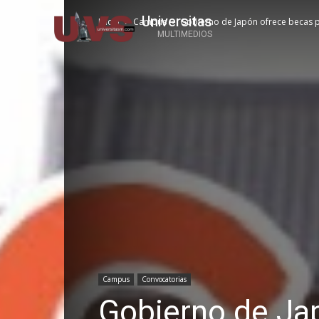
Universitas
Inicio
Campus
Gobierno de Japón ofrece becas 
MULTIMEDIOS
Campus
Convocatorias
Gobierno de Ja