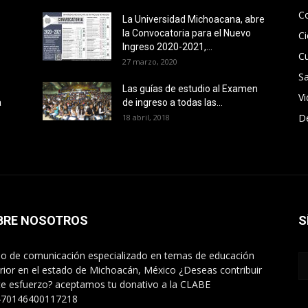
C
La Universidad Michoacana, abre
la Convocatoria para el Nuevo
Ci
Ingreso 2020-2021,...
Cu
27 marzo, 2020
Sa
Las guías de estudio al Examen
V
a
de ingreso a todas las...
D
18 abril, 2018
BRE NOSOTROS
S
o de comunicación especializado en temas de educación
rior en el estado de Michoacán, México ¿Deseas contribuir
te esfuerzo? aceptamos tu donativo a la CLABE
470146400117218