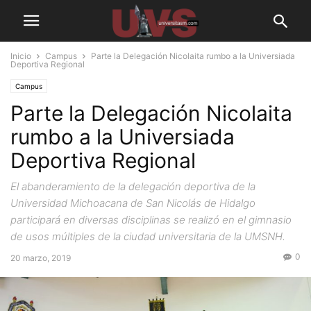
Inicio
Campus
Parte la Delegación Nicolaita rumbo a la Universiada
Deportiva Regional
Campus
Parte la Delegación Nicolaita
rumbo a la Universiada
Deportiva Regional
El abanderamiento de la delegación deportiva de la
Universidad Michoacana de San Nicolás de Hidalgo
participará en diversas disciplinas se realizó en el gimnasio
de usos múltiples de la ciudad universitaria de la UMSNH.
0
20 marzo, 2019