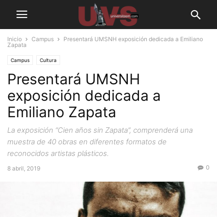
Inicio
Campus
Presentará UMSNH exposición dedicada a Emiliano
Zapata
Campus
Cultura
Presentará UMSNH
exposición dedicada a
Emiliano Zapata
La exposición “Cien años sin Zapata”, comprenderá una
muestra de 40 obras en diferentes formatos de
reconocidos artistas plásticos.
0
8 abril, 2019