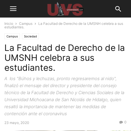
Inicio
Campus
La Facultad de Derecho de la UMSNH celebra a sus
estudiantes.
Campus
Sociedad
La Facultad de Derecho de la
UMSNH celebra a sus
estudiantes.
A los "Búhos y lechuzas, pronto regresaremos al nido",
finalizó el mensaje del director y presidente del consejo
técnico de la Facultad de Derecho y Ciencias Sociales de la
Universidad Michoacana de San Nicolás de Hidalgo, quien
resaltó la importancia de mantener las medidas de
contención ante el coronavirus
0
23 mayo, 2020