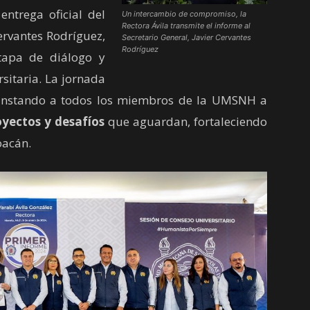
ntrega oficial del
Un intercambio de compromiso, la
Rectora Ávila transmite el informe al
Cervantes Rodríguez,
Secretario General, Javier Cervantes
Rodríguez
tapa de diálogo y
sitaria. La jornada
, instando a todos los miembros de la UMSNH a
yectos y desafíos
que aguardan, fortaleciendo
oacán.