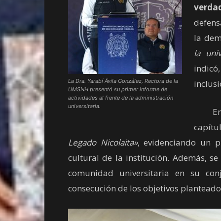
verdad
defens
la dem
la uni
indicó
La Dra. Yarabí Ävila González, Rectora de la
inclusi
UMSNH presentó su primer informe de
actividades al frente de la administración
universitaria.
En un
capítu
Legado Nicolaita»
, evidenciando un p
cultural de la institución. Además, se
comunidad universitaria en su con
consecución de los objetivos planteado