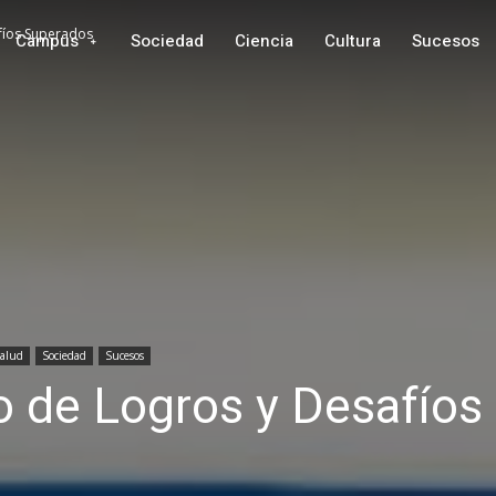
fíos Superados
Campus
Sociedad
Ciencia
Cultura
Sucesos
alud
Sociedad
Sucesos
de Logros y Desafíos