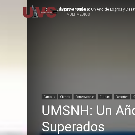
Universitas
Inicio
Campus
UMSNH: Un Año de Logros y Desa
MULTIMEDIOS
Campus
Ciencia
Convocatorias
Cultura
Deportes
S
UMSNH: Un Año 
Superados