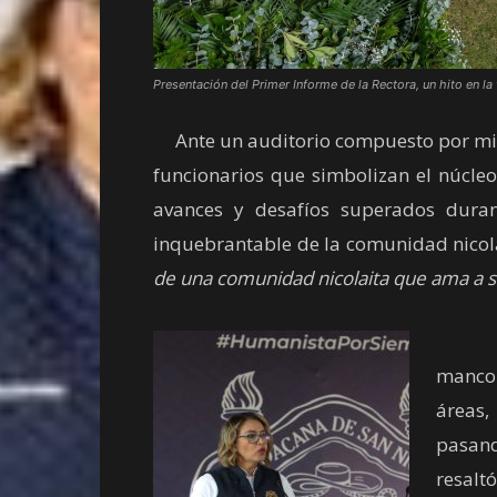
Presentación del Primer Informe de la Rectora, un hito en la
Ante un auditorio compuesto por miem
funcionarios que simbolizan el núcleo 
avances y desafíos superados duran
inquebrantable de la comunidad nicola
de una comunidad nicolaita que ama a s
La se
manco
áreas,
pasand
resal