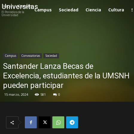
Universitas
Inicio
Campus
Campus
Sociedad
Ciencia
Cultura
S
El Periódico de la
Universidad
Campus
Convocatorias
Sociedad
Santander Lanza Becas de
Excelencia, estudiantes de la UMSNH
pueden participar
15 marzo, 2024
581
0