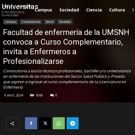
Universitas
Inicio
Campus
Campus
Sociedad
Ciencia
Cultura
S
El Periódico de la
Universidad
Campus
Convocatorias
Salud
Sociedad
Facultad de enfermería de la UMSNH
convoca a Curso Complementario,
invita a Enfermeros a
Profesionalizarse
Convocatoria a las/os técnicos profesionales, bachiller y/o universitarios
en enfermería de las Instituciones del Sector Salud Público y Privado,
que aspiren a ingresar al curso complementario de ta Licenciatura en
Enfermería
9 abril, 2024
1069
0