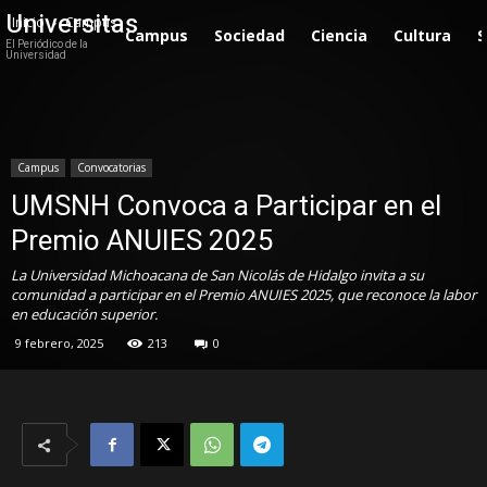
Universitas
Inicio
Campus
Campus
Sociedad
Ciencia
Cultura
S
El Periódico de la
Universidad
Campus
Convocatorias
UMSNH Convoca a Participar en el
Premio ANUIES 2025
La Universidad Michoacana de San Nicolás de Hidalgo invita a su
comunidad a participar en el Premio ANUIES 2025, que reconoce la labor
en educación superior.
9 febrero, 2025
213
0