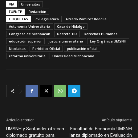
VIA
Universitas
FUENTE
Redacción
ETIQUETAS
75 Legislatura
Alfredo Ramírez Bedolla
Autonomía Universitaria
Casa de Hidalgo
Congreso de Michoacán
Decreto 163
Derechos Humanos
educación superior
justicia universitaria
Ley Orgánica UMSNH
Nicolaitas
Periódico Oficial
publicación oficial
reforma universitaria
Universidad Michoacana
Artículo anterior
Artículo siguiente
UMSNH y Santander ofrecen
Facultad de Economía UMSNH
diplomado gratuito para
lanza diplomado en Evaluación