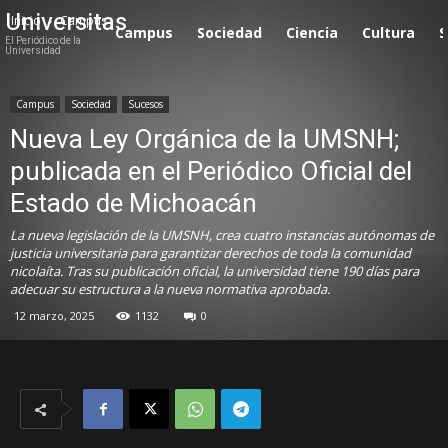
Universitas
Inicio
Campus
Campus
Sociedad
Ciencia
Cultura
S
El Periódico de la
Universidad
Campus
Sociedad
Sucesos
Nueva Ley Orgánica de la UMSNH;
publicada en el Periódico Oficial del
Estado de Michoacán
La nueva legislación de la UMSNH, crea cuatro instancias autónomas de
justicia universitaria para garantizar derechos de toda la comunidad
nicolaíta. Tras su publicación oficial, la universidad tiene 190 días para
adecuar su estructura a la nueva normativa aprobada.
12 marzo, 2025
1132
0