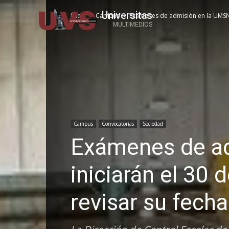
Universitas
Inicio
Campus
Exámenes de admisión en la UMSNH i
MULTIMEDIOS
Campus
Convocatorias
Sociedad
Exámenes de a
iniciarán el 30 
revisar su fecha