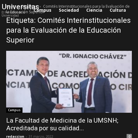
Universitas
Inicio
Etiquetas
Comités Interinstitucionales para la Evaluación de
Campus
Sociedad
Ciencia
Cultura
S
la Educación Superior
El Periódico de la
Universidad
Etiqueta: Comités Interinstitucionales
para la Evaluación de la Educación
Superior
Campus
La Facultad de Medicina de la UMSNH;
Acreditada por su calidad...
redaccion
-
31 marzo, 2022
0