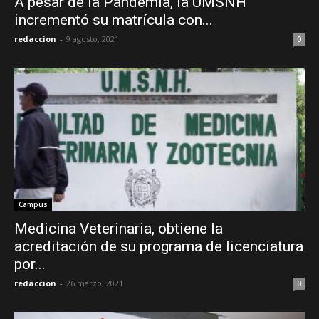
A pesar de la Pandemia, la UMSNH
incrementó su matrícula con...
redaccion
-
9 agosto, 2021
0
Campus
Medicina Veterinaria, obtiene la
acreditación de su programa de licenciatura
por...
redaccion
-
26 marzo, 2021
0