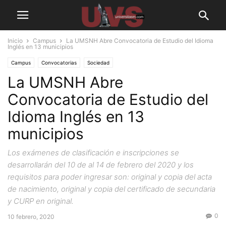
Inicio
Campus
La UMSNH Abre Convocatoria de Estudio del Idioma
Inglés en 13 municipios
Campus
Convocatorias
Sociedad
La UMSNH Abre
Convocatoria de Estudio del
Idioma Inglés en 13
municipios
Los exámenes de clasificación e inscripciones se
desarrollarán del 10 de al 14 de febrero del 2020 y los
requisitos para poder ingresar son: original y copia del acta
de nacimiento, original y copia del certificado de secundaria
y CURP en original.
0
10 febrero, 2020