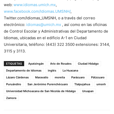
web:
www.idiomas.umich.mx
,
www.facebook.com/Idiomas.UMSNH/
,
Twitter.com/Idiomas_UMSNH, o a través del correo
electrónico:
idiomas@umich.mx
, así como en las oficinas
de Control Escolar y Administrativas del Departamento de
Idiomas, ubicadas en el edificio A-1 en Ciudad
Universitaria, teléfono: (443) 322 3500 extensiones: 3144,
3115 y 3113.
ETIQUETAS
Apatzingán
Ario de Rosales
Ciudad Hidalgo
Departamento de Idiomas
inglés
La Huacana
Lázaro Cárdenas
Maravatío
morelia
Parácuaro
Pátzcuaro
Puruándiro
San Jerónimo Purenchécuaro
Tlalpujahua
umsnh
Universidad Michoacana de San Nicolás de Hidalgo
Uruapan
Zamora