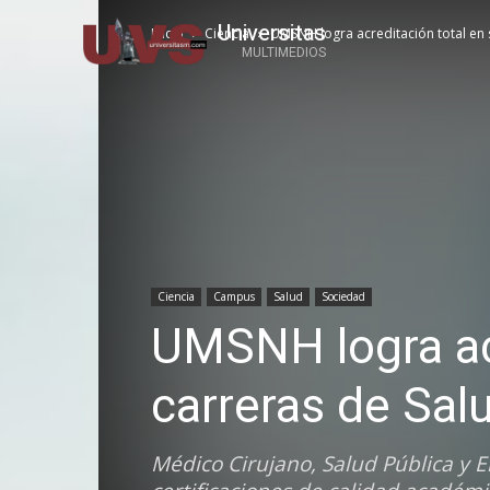
Universitas
Inicio
Ciencia
UMSNH logra acreditación total en 
MULTIMEDIOS
Ciencia
Campus
Salud
Sociedad
UMSNH logra acr
carreras de Sal
Médico Cirujano, Salud Pública y