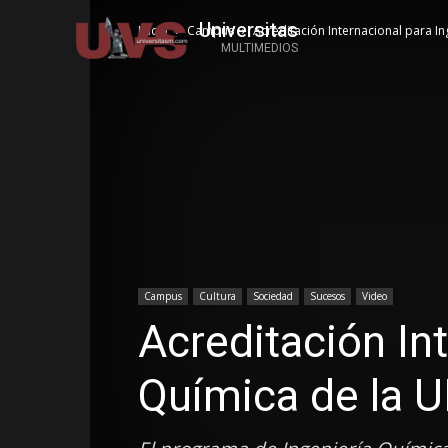
Universitas
Inicio
Campus
Acreditación Internacional para I
MULTIMEDIOS
Campus
Cultura
Sociedad
Sucesos
Video
Acreditación Int
Química de la 