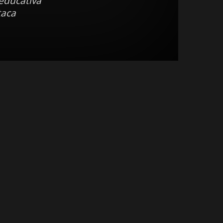
educativa
taca