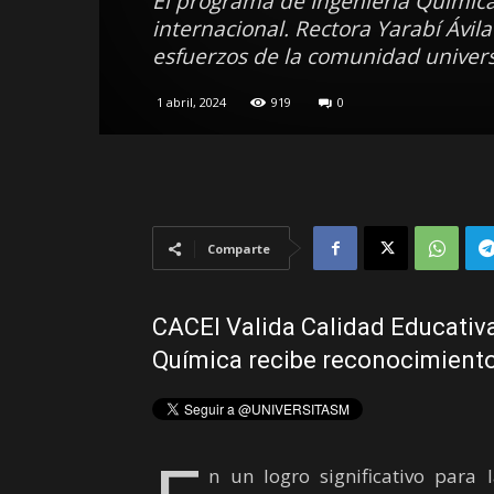
El programa de Ingeniería Químic
internacional. Rectora Yarabí Ávi
esfuerzos de la comunidad univers
1 abril, 2024
919
0
Comparte
CACEI Valida Calidad Educativ
Química recibe reconocimiento 
n un logro significativo para