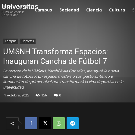
Universitas
Inicio
Campus
Campus
Sociedad
Ciencia
Cultura
S
El Periódico de la
Universidad
Campus
Deportes
UMSNH Transforma Espacios:
Inauguran Cancha de Fútbol 7
La rectora de la UMSNH, Yarabí Ávila González, inauguró la nueva
cancha de fútbol 7, un espacio moderno con pasto sintético e
iluminación de primer nivel que transformará la vida deportiva en la
universidad
1 octubre, 2025
156
0