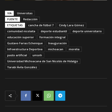
VIA
Universitas
FUENTE
Redacción
ETIQUETAS
cancha de fútbol 7
Cindy Lara Gómez
comunidad nicolaita
deporte estudiantil
deporte universitario
educación superior
formación integral
Gustavo Farias Echenique
Inauguración
Infraestructura Deportiva
michoacan
morelia
pasto artificial
umsnh
Universidad Michoacana de San Nicolás de Hidalgo
Yarabí Ávila González