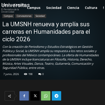
Universitas
Inicio
Campus
Campus
Sociedad
Ciencia
Cultura
S
El Periódico de la
Universidad
Campus
Convocatorias
Sociedad
La UMSNH renueva y amplía sus
carreras en Humanidades para el
ciclo 2026
Con la creación de Periodismo y Estudios Estratégicos en Gestión
Pública y Social, la UMSNH amplía su respuesta a los retos sociales y
profesionales del México contemporáneo. La oferta de Humanidades
de la UMSNH incluye licenciaturas en Filosofía, Historia, Derecho,
Música, Artes Visuales, Danza, Teatro, Guitarrería, Comunicación y
Seguridad Pública, entre otras.
7 junio, 2026
198
0