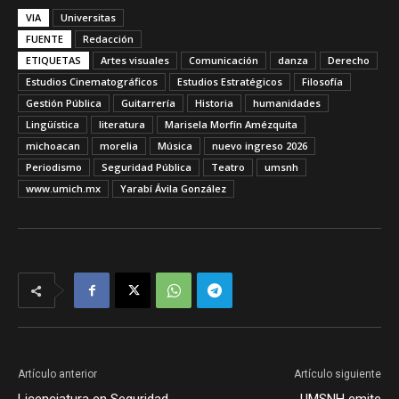
VIA
Universitas
FUENTE
Redacción
ETIQUETAS
Artes visuales
Comunicación
danza
Derecho
Estudios Cinematográficos
Estudios Estratégicos
Filosofía
Gestión Pública
Guitarrería
Historia
humanidades
Lingüística
literatura
Marisela Morfín Amézquita
michoacan
morelia
Música
nuevo ingreso 2026
Periodismo
Seguridad Pública
Teatro
umsnh
www.umich.mx
Yarabí Ávila González
Artículo anterior
Artículo siguiente