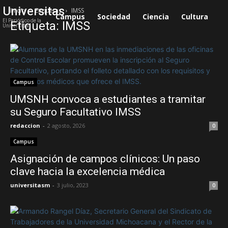
Universitas
Inicio
Etiquetas
IMSS
Campus
Sociedad
Ciencia
Cultura
S
El Periódico de la
Etiqueta: IMSS
Universidad
Campus
UMSNH convoca a estudiantes a tramitar
su Seguro Facultativo IMSS
redaccion
-
2 agosto, 2026
0
Campus
Asignación de campos clínicos: Un paso
clave hacia la excelencia médica
universitasm
-
3 julio, 2023
0