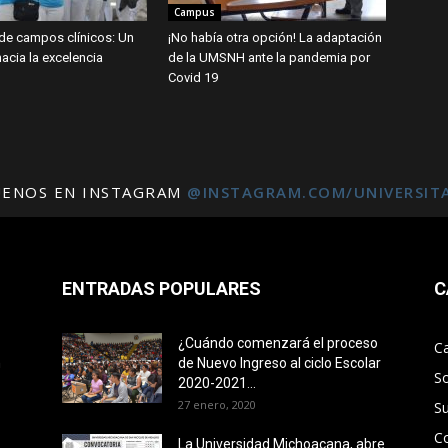
Campus
de campos clínicos: Un
¡No había otra opción! La adaptación
acia la excelencia
de la UMSNH ante la pandemia por
Covid 19
UENOS EN INSTAGRAM
@INSTAGRAM.COM/UNIVERSIT
ENTRADAS POPULARES
C
¿Cuándo comenzará el proceso
C
n
de Nuevo Ingreso al ciclo Escolar
S
2020-2021...
27 enero, 2020
S
C
La Universidad Michoacana, abre