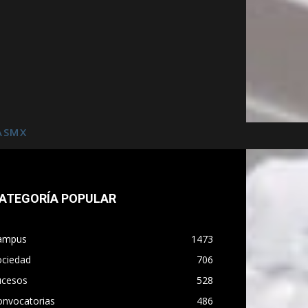
ASMX
ATEGORÍA POPULAR
ampus
1473
ociedad
706
ucesos
528
onvocatorias
486