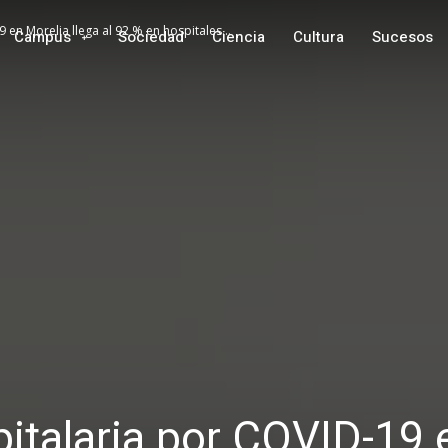
en Morelia llega al 92 % en hospitales...
Campus
Sociedad
Ciencia
Cultura
Sucesos
italaria por COVID-19 