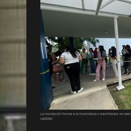
La inscripción formal a la licenciatura o bachillerato se rea
UMSNH.