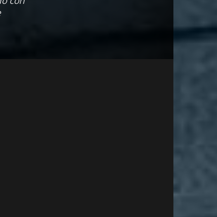
do con
e