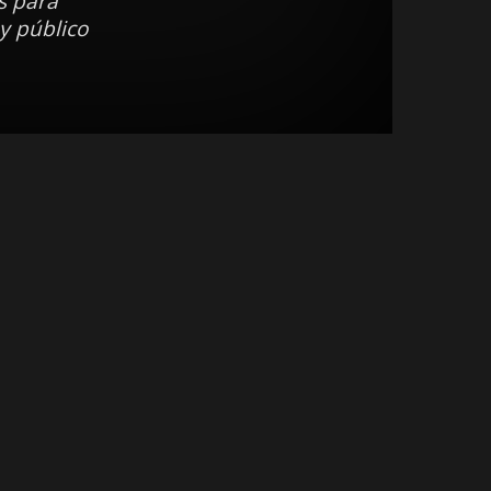
s para
y público