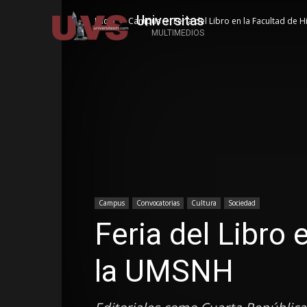
Universitas
Inicio
Campus
Feria del Libro en la Facultad de 
MULTIMEDIOS
Campus
Convocatorias
Cultura
Sociedad
Feria del Libro 
la UMSNH