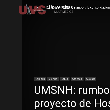
Universitas
Inicio
Campus
UMSNH: rumbo a la consolidación d
MULTIMEDIOS
Campus
Ciencia
Salud
Sociedad
Sucesos
UMSNH: rumbo a
proyecto de Hosp