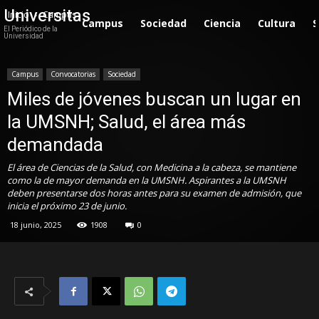
Universitas
Inicio
Campus
Campus
Sociedad
Ciencia
Cultura
S
El Periódico de la
Universidad
Campus
Convocatorias
Sociedad
Miles de jóvenes buscan un lugar en
la UMSNH; Salud, el área más
demandada
El área de Ciencias de la Salud, con Medicina a la cabeza, se mantiene
como la de mayor demanda en la UMSNH. Aspirantes a la UMSNH
deben presentarse dos horas antes para su examen de admisión, que
inicia el próximo 23 de junio.
18 junio, 2025
1908
0